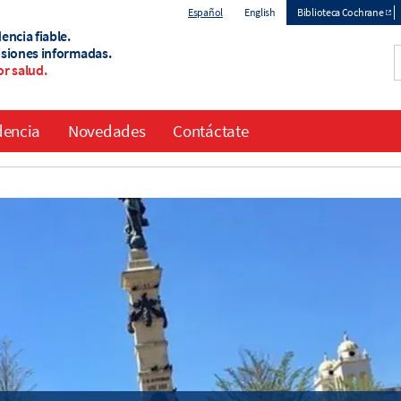
Español
English
Biblioteca Cochrane
encia fiable.
Top
isiones informadas.
r salud.
menu
dencia
Novedades
Contáctate