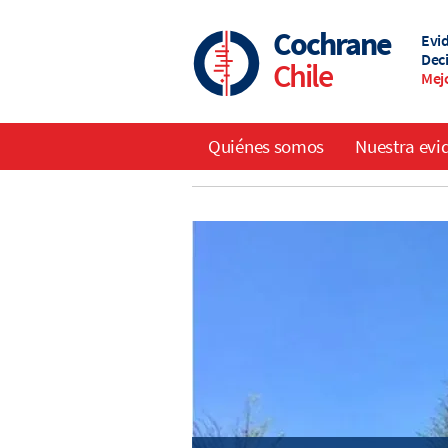
Skip
to
Cochrane
Evid
main
Dec
Chile
content
Mejo
Quiénes somos
Nuestra evi
Main
navigation